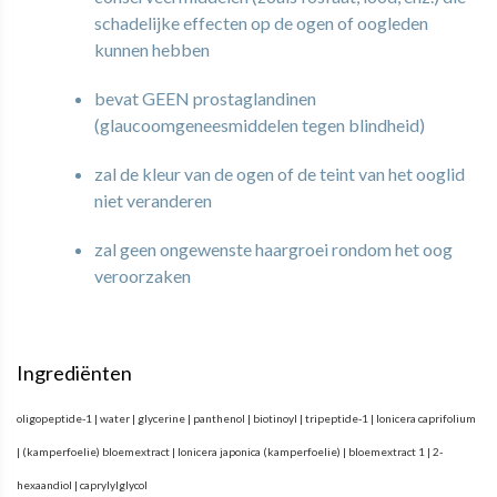
schadelijke effecten op de ogen of oogleden
kunnen hebben
bevat GEEN prostaglandinen
(glaucoomgeneesmiddelen tegen blindheid)
zal de kleur van de ogen of de teint van het ooglid
niet veranderen
zal geen ongewenste haargroei rondom het oog
veroorzaken
Ingrediënten
oligopeptide-1 | water | glycerine | panthenol | biotinoyl | tripeptide-1 | lonicera caprifolium
| (kamperfoelie) bloemextract | lonicera japonica (kamperfoelie) | bloemextract 1 | 2-
hexaandiol | caprylylglycol