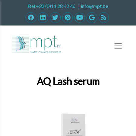
Bel
+32 (0)11 28 42 46
|
info@mpt.be
AQ Lash serum