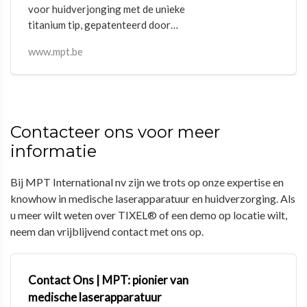
voor huidverjonging met de unieke
titanium tip, gepatenteerd door
Novoxel®. Speciaal ontworpen voor
www.mpt.be
artsen en huidtherapeuten.
Contacteer ons voor meer
informatie
Bij MPT International nv zijn we trots op onze expertise en
knowhow in medische laserapparatuur en huidverzorging. Als
u meer wilt weten over TIXEL® of een demo op locatie wilt,
neem dan vrijblijvend contact met ons op.
Contact Ons | MPT: pionier van
medische laserapparatuur