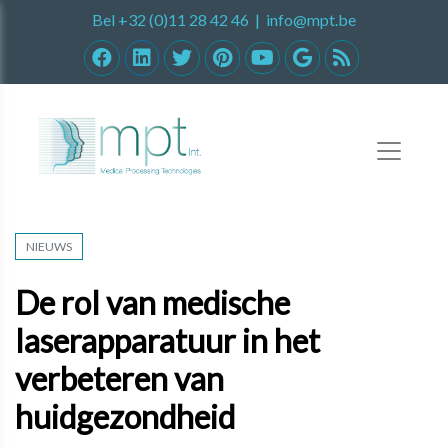
Bel
+32 (0)11 28 42 46
|
info@mpt.be
NIEUWS
De rol van medische
laserapparatuur in het
verbeteren van
huidgezondheid