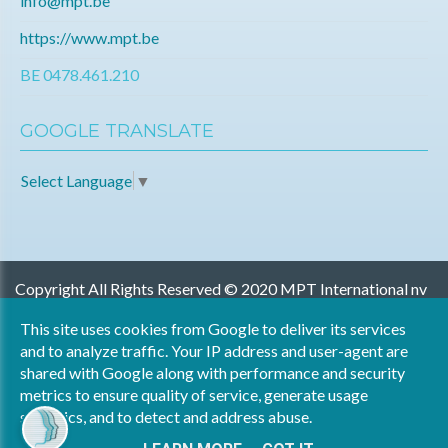
info@mpt.be
https://www.mpt.be
BE 0478.461.210
GOOGLE TRANSLATE
Select Language
▼
Copyright All Rights Reserved © 2020 MPT International nv
Privacy & Cookies
This site uses cookies from Google to deliver its services
UP-TO-DATE WebDesign
and to analyze traffic. Your IP address and user-agent are
shared with Google along with performance and security
metrics to ensure quality of service, generate usage
statistics, and to detect and address abuse.